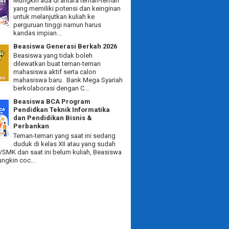
Mungkin ada di antara teman-teman
yang memiliki potensi dan keinginan
untuk melanjutkan kuliah ke
perguruan tinggi namun harus
kandas impian...
Beasiswa Generasi Berkah 2026
Beasiswa yang tidak boleh
dilewatkan buat teman-teman
mahasiswa aktif serta calon
mahasiswa baru. Bank Mega Syariah
berkolaborasi dengan C...
Beasiswa BCA Program
Pendidkan Teknik Informatika
dan Pendidikan Bisnis &
Perbankan
Teman-teman yang saat ini sedang
duduk di kelas XII atau yang sudah
/SMK dan saat ini belum kuliah, Beasiswa
ngkin coc...