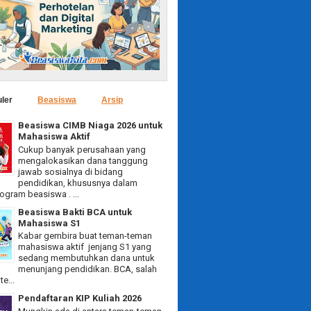
ler
Beasiswa
Arsip
Beasiswa CIMB Niaga 2026 untuk
Mahasiswa Aktif
Cukup banyak perusahaan yang
mengalokasikan dana tanggung
jawab sosialnya di bidang
pendidikan, khususnya dalam
ogram beasiswa . ...
Beasiswa Bakti BCA untuk
Mahasiswa S1
Kabar gembira buat teman-teman
mahasiswa aktif jenjang S1 yang
sedang membutuhkan dana untuk
menunjang pendidikan. BCA, salah
e...
Pendaftaran KIP Kuliah 2026