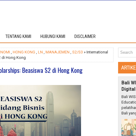
TENTANG KAMI
HUBUNGI KAMI
DISCLAIMER
ONOMI
,
HONG KONG
,
LN
,
MANAJEMEN
,
S2/S3
» International
2 di Hong Kong
ARTIK
olarships: Beasiswa S2 di Hong Kong
Bali W
Digita
Bali WIS
Educati
pelatiha
Bali yang