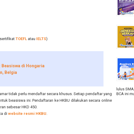
ertifikat
TOEFL
atau
IELTS
)
 Beasiswa di Hongaria
n, Belgia
lulus SMA
amar tidak perlu mendaftar secara khusus. Setiap pendaftar yang
BCA ini mu
untuk beasiswa ini. Pendaftaran ke HKBU dilakukan secara online
aran sebesar HKD 450.
ca di
website resmi HKBU
.