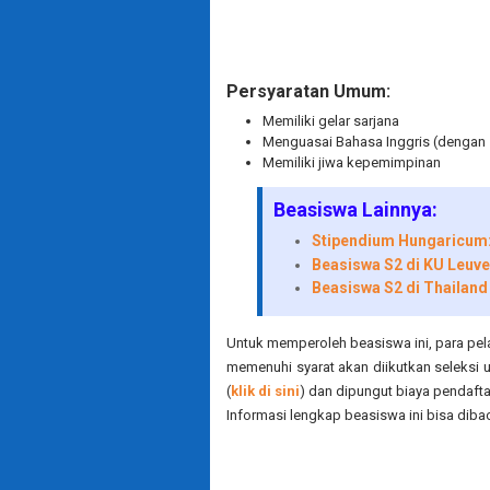
Persyaratan Umum:
Memiliki gelar sarjana
Menguasai Bahasa Inggris (dengan s
Memiliki jiwa kepemimpinan
Beasiswa Lainnya:
Stipendium Hungaricum:
Beasiswa S2 di KU Leuve
Beasiswa S2 di Thailand
Untuk memperoleh beasiswa ini, para pel
memenuhi syarat akan diikutkan seleksi 
(
klik di sini
) dan dipungut biaya pendaft
Informasi lengkap beasiswa ini bisa diba