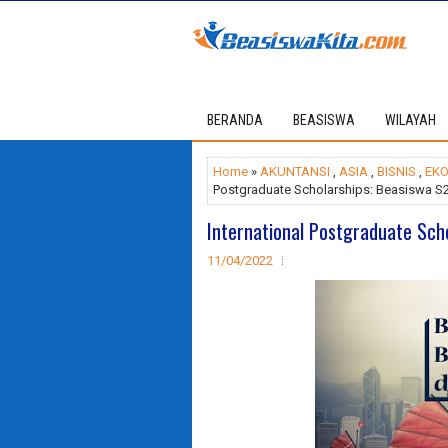
BERANDA
BEASISWA
WILAYAH
Home
»
AKUNTANSI
,
ASIA
,
BISNIS
,
EK
Postgraduate Scholarships: Beasiswa S
International Postgraduate Sch
11/04/2022