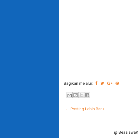
Bagikan melalui:
← Posting Lebih Baru
@ BeasiswaKi