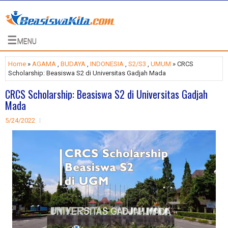
☰
MENU
Home
»
AGAMA
,
BUDAYA
,
INDONESIA
,
S2/S3
,
UMUM
» CRCS
Scholarship: Beasiswa S2 di Universitas Gadjah Mada
CRCS Scholarship: Beasiswa S2 di Universitas Gadjah
Mada
5/24/2022