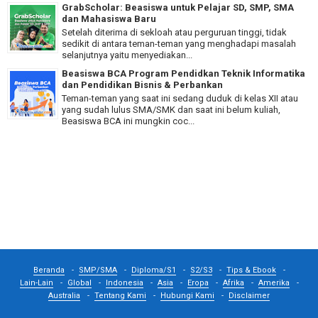
GrabScholar: Beasiswa untuk Pelajar SD, SMP, SMA
dan Mahasiswa Baru
Setelah diterima di sekloah atau perguruan tinggi, tidak
sedikit di antara teman-teman yang menghadapi masalah
selanjutnya yaitu menyediakan...
Beasiswa BCA Program Pendidkan Teknik Informatika
dan Pendidikan Bisnis & Perbankan
Teman-teman yang saat ini sedang duduk di kelas XII atau
yang sudah lulus SMA/SMK dan saat ini belum kuliah,
Beasiswa BCA ini mungkin coc...
Beranda
SMP/SMA
Diploma/S1
S2/S3
Tips & Ebook
Lain-Lain
Global
Indonesia
Asia
Eropa
Afrika
Amerika
Australia
Tentang Kami
Hubungi Kami
Disclaimer