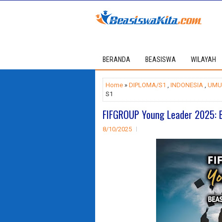
BERANDA
BEASISWA
WILAYAH
Home
»
DIPLOMA/S1
,
INDONESIA
,
UM
S1
FIFGROUP Young Leader 2025: 
8/10/2025