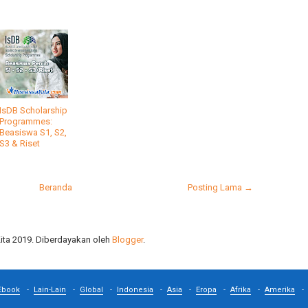
IsDB Scholarship
Programmes:
Beasiswa S1, S2,
S3 & Riset
Beranda
Posting Lama →
ta 2019. Diberdayakan oleh
Blogger
.
Ebook
Lain-Lain
Global
Indonesia
Asia
Eropa
Afrika
Amerika