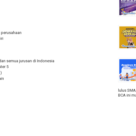
g
n perusahaan
ri
an semua jurusan di Indonesia
ter 5
)
in
lulus SMA
BCA ini mu