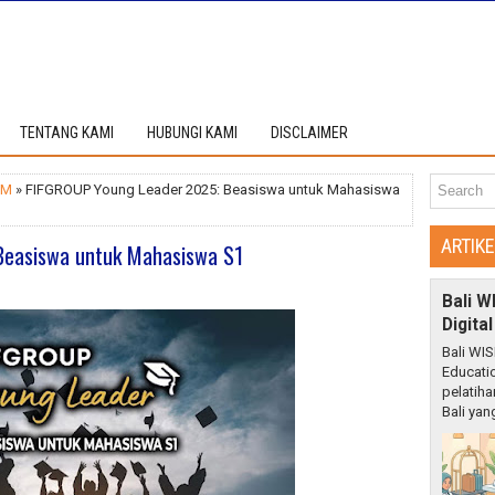
TENTANG KAMI
HUBUNGI KAMI
DISCLAIMER
UM
» FIFGROUP Young Leader 2025: Beasiswa untuk Mahasiswa
ARTIK
Beasiswa untuk Mahasiswa S1
Bali W
Digita
Bali WIS
Educati
pelatiha
Bali yang