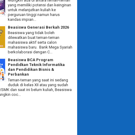
Mungkin ada di antara teman-teman
yang memiliki potensi dan keinginan
untuk melanjutkan kuliah ke
perguruan tinggi namun harus
kandas impian...
Beasiswa Generasi Berkah 2026
Beasiswa yang tidak boleh
dilewatkan buat teman-teman
mahasiswa aktif serta calon
mahasiswa baru. Bank Mega Syariah
berkolaborasi dengan C...
Beasiswa BCA Program
Pendidkan Teknik Informatika
dan Pendidikan Bisnis &
Perbankan
Teman-teman yang saat ini sedang
duduk di kelas XII atau yang sudah
/SMK dan saat ini belum kuliah, Beasiswa
ngkin coc...