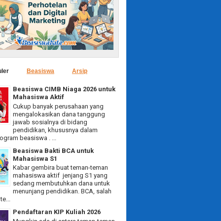
ler
Beasiswa
Arsip
Beasiswa CIMB Niaga 2026 untuk
Mahasiswa Aktif
Cukup banyak perusahaan yang
mengalokasikan dana tanggung
jawab sosialnya di bidang
pendidikan, khususnya dalam
ogram beasiswa . ...
Beasiswa Bakti BCA untuk
Mahasiswa S1
Kabar gembira buat teman-teman
mahasiswa aktif jenjang S1 yang
sedang membutuhkan dana untuk
menunjang pendidikan. BCA, salah
e...
Pendaftaran KIP Kuliah 2026