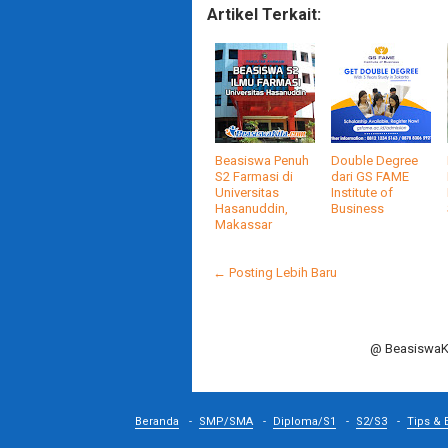
Artikel Terkait:
Beasiswa Penuh
Double Degree
S2 Farmasi di
dari GS FAME
Universitas
Institute of
Hasanuddin,
Business
Makassar
← Posting Lebih Baru
@ BeasiswaKi
Beranda
SMP/SMA
Diploma/S1
S2/S3
Tips & 